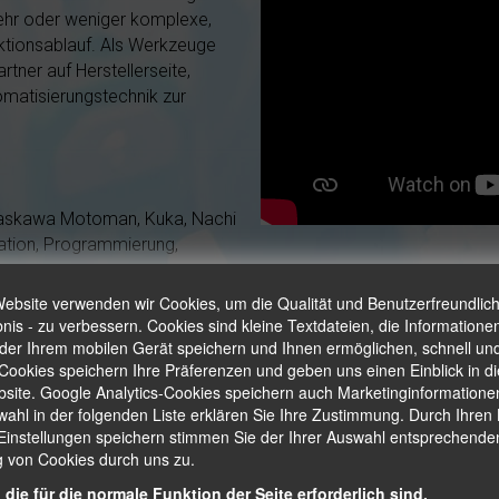
 mehr oder weniger komplexe,
duktionsablauf. Als Werkzeuge
tner auf Herstellerseite,
matisierungstechnik zur
Yaskawa Motoman, Kuka, Nachi
lation, Programmierung,
.
Automation in der Meta
Website verwenden wir Cookies, um die Qualität und Benutzerfreundlichk
enden wir, je nach
bnis - zu verbessern. Cookies sind kleine Textdateien, die Informatione
Ihre Applikation entwickelte
er Ihrem mobilen Gerät speichern und Ihnen ermöglichen, schnell und
Durch unsere langjährige
Prozessoptimierung
 Cookies speichern Ihre Präferenzen und geben uns einen Einblick in d
Druck und unseren direkten
site. Google Analytics-Cookies speichern auch Marketinginformationen
Ablauf-Standardis
tellung frei formbarer,
ahl in der folgenden Liste erklären Sie Ihre Zustimmung. Durch Ihren K
önnen wir im Sondergreiferbau
Einstellungen speichern stimmen Sie der Ihrer Auswahl entsprechende
Modernste Produkt
 von Cookies durch uns zu.
nd fertigen. So realisieren wir
me genauso wie den Transport
gleichbleibende Qu
 die für die normale Funktion der Seite erforderlich sind.