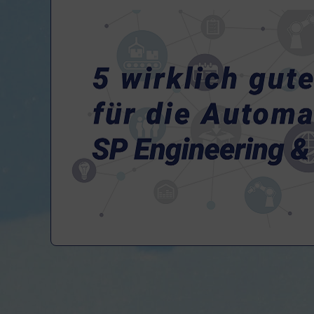
Wir kennen das mittelständische Bedürfnis nach
haben unseren Workflow st
Wir verfügen über jahrelange Erfahrung i
Produktionsprozessen der Metall
Wir verfügen über leistungsstarke Kooperatio
Wir entwickeln passgenau dimensionierte Lösung
maßgeschneiderte Lösungen für 
s-Analyse, Prozessoptimale Planung, Realisierung
Instandhaltung vereinen wir die Aufgaben des Pr
Service Dienstleisters: Bei SP Engineeri
Auto