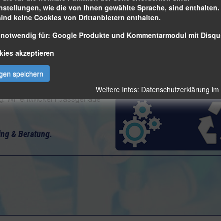
nstellungen, wie die von Ihnen gewählte Sprache, sind enthalten. 
Entlastung mensch
sind keine Cookies von Drittanbietern enthalten.
technik & Förderbänder
Tätigkeiten
 notwendig für: Google Produkte und Kommentarmodul mit Disqu
vom einfachen Förderband zur
kies akzeptieren
Standort-Sicherun
n Transportlinien -
ten Teile-Beförderung.
ngen speichern
rimmen Sie Ihre Produktion in
Weitere Infos: Datenschutzerklärung i
ung. Wir entwickeln passgenaue
ing & Beratung.