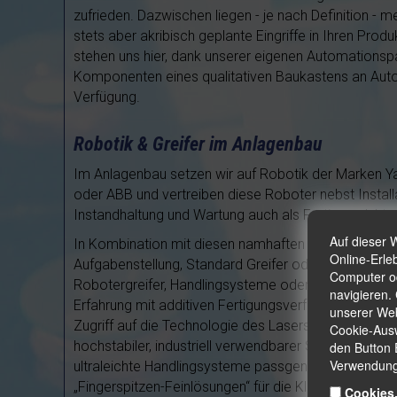
zufrieden. Dazwischen liegen - je nach Definition -
stets aber akribisch geplante Eingriffe in Ihren Pro
stehen uns hier, dank unserer eigenen Automationspar
Komponenten eines qualitativen Baukastens an Auto
Verfügung.
Robotik & Greifer im Anlagenbau
Im Anlagenbau setzen wir auf Robotik der Marken 
oder ABB und vertreiben diese Roboter nebst Instal
Instandhaltung und Wartung auch als
Fertigprodukte
Auf dieser 
In Kombination mit diesen namhaften Systemen verw
Online-Erle
Aufgabenstellung, Standard Greifer oder speziell für 
Computer od
Robotergreifer, Handlingsysteme oder Formsauger. 
navigieren.
Erfahrung mit additiven Fertigungsverfahren wie 3D-
unserer Web
Zugriff auf die Technologie des Lasersintern zur Hers
Cookie-Ausw
hochstabiler, industriell verwendbarer Strukturen, k
den Button 
Verwendung
ultraleichte Handlingsysteme passgenau konzipieren u
„Fingerspitzen-Feinlösungen“ für die Kleinstentnah
Cookies,