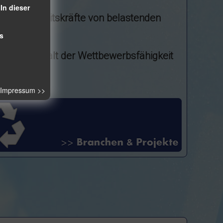
In dieser
licher Arbeitskräfte von belastenden
s
g durch Erhalt der Wettbewerbsfähigkeit
m Impressum >>