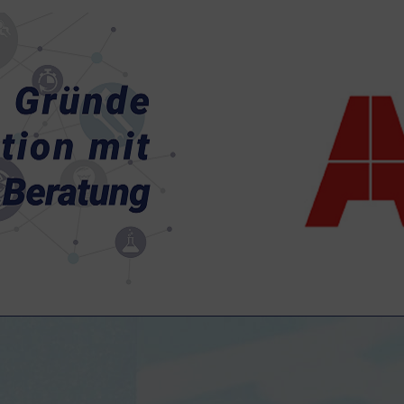
 Flexibilität sehr genau und
ringent daran ausgerichtet.
n der Automationspraxis von
- und Kunststoff-Industrie.
ns- und Automationspartner.
sansätze und pragmatische,
den Bedarf unserer Kunden.
 und
Mit den Phasen Prozes
ojektierers und After Sales
ng & Beratung bekommen Sie
matisierung aus einer Hand!