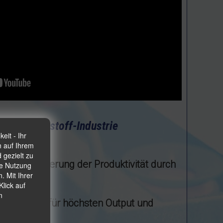
ll- & Kunststoff-Industrie
eit - Ihr
n auf Ihrem
 gezielt zu
 und Steigerung der Produktivität durch
ie Nutzung
. Mit Ihrer
ierung
lick auf
n
ionsmittel für höchsten Output und
alität