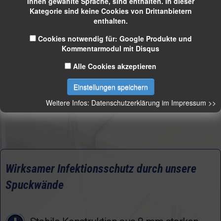
Ihnen gewählte Sprache, sind enthalten. In dieser
Auch in unserer Automation steht immer der
Kategorie sind keine Cookies von Drittanbietern
enthalten.
Mensch im Mittelpunkt ...
Cookies notwendig für: Google Produkte und
Kommentarmodul mit Disqus
Alle Cookies akzeptieren
Einstellungen speichern
Weitere Infos: Datenschutzerklärung im Impressum >>
Wirksamer Infektionsschutz durch unsere
Spuckwände